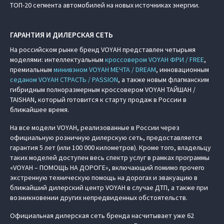
ТОП-20 сегмента автомобилей на новых источниках энергии.
ГАРАНТИЯ И ДИЛЕРСКАЯ СЕТЬ
На российском рынке бренд VOYAH представлен четырьмя
моделями: интеллектуальным
кроссовером VOYAH ФРИ / FREE
,
премиальным
минивэном VOYAH МЕЧТА / DREAM
, инновационным
седаном VOYAH СТРАСТЬ / PASSION
, а также новым флагманским
гибридным полноразмерным кроссовером VOYAH ТАЙШАН /
TAISHAN, который готовится к старту продаж в России в
ближайшее время.
На все модели VOYAH, реализованные в России через
официальную розничную дилерскую сеть, предоставляется
гарантия 5 лет (или 100 000 километров). Кроме того, владельцу
таких моделей доступен весь спектр услуг в рамках программы
«VOYAH – ПОМОЩЬ НА ДОРОГЕ», включающий помимо прочего
экстренную техническую помощь на дорогах и эвакуацию в
ближайший дилерский центр VOYAH в случае ДТП, а также при
возникновении других непредвиденных обстоятельств.
Официальная дилерская сеть бренда насчитывает уже 62