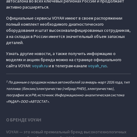
автосалона во всех ключевых регионах России и продолжает
активно расширяться.
Официальные сервисы VOYAH имеют в своем распоряжении
полный комплект необходимого диагностического
оборудования и штат высококвалифицированных сотрудников,
а на складах в России имеется значительный объем запасных
деталей.
Узнать другие новости, а также получить информацию о
моделях и акциях бренда можно на странице официального
сайта VOYAH:
voyah.ru
и в телеграм-канале
voyah_rus
.
1
По данным о продажах новых автомобилей за январь-март 2026 года, тип
топлива: (бензин/электричество (гибрид PHEV), электричество),
география: вся РФ, источник: Информационно-аналитическая система
«РАДАР» ООО «АВТОСТАТ».
О БРЕНДЕ VOYAH
VOYAH — это новый премиальный бренд высокотехнологичных