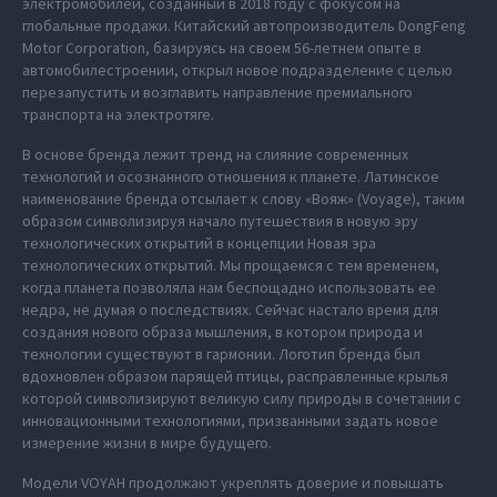
электромобилей, созданный в 2018 году с фокусом на
глобальные продажи. Китайский автопроизводитель DongFeng
Motor Corporation, базируясь на своем 56-летнем опыте в
автомобилестроении, открыл новое подразделение с целью
перезапустить и возглавить направление премиального
транспорта на электротяге.
В основе бренда лежит тренд на слияние современных
технологий и осознанного отношения к планете. Латинское
наименование бренда отсылает к слову «Вояж» (Voyage), таким
образом символизируя начало путешествия в новую эру
технологических открытий в концепции Новая эра
технологических открытий. Мы прощаемся с тем временем,
когда планета позволяла нам беспощадно использовать ее
недра, не думая о последствиях. Сейчас настало время для
создания нового образа мышления, в котором природа и
технологии существуют в гармонии. Логотип бренда был
вдохновлен образом парящей птицы, расправленные крылья
которой символизируют великую силу природы в сочетании с
инновационными технологиями, призванными задать новое
измерение жизни в мире будущего.
Модели VOYAH продолжают укреплять доверие и повышать