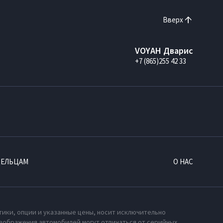
Вверх
VOYAH Дварис
+7 (865)255 42 33
ДЕЛЬЦАМ
О НАС
тики, опции и указанные цены, носит исключительно
зображения автомобилей могут отличаться от серийных