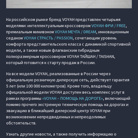
На российском рынке бренд VOYAH представлен четырьмя
моделями: интеллектуальным кроссовером
VOYAH ФРИ / FREE
,
премиальным минивэном
VOYAH МЕЧТА / DREAM
, инновационным
седаном
VOYAH СТРАСТЬ / PASSION
, сочетающим уровень
комфорта представительского класса с динамикой спортивной
модели, а также новым флагманским гибридным
полноразмерным кроссовером
VOYAH ТАЙШАН / TAISHAN
,
который готовится к старту продаж в России.
На все модели VOYAH, реализованные в России через
официальную розничную дилерскую сеть, действует гарантия
5 лет (или 100 000 километров). Кроме того, владельцу
официальной модели VOYAH доступен весь комплекс услуг в
рамках программы
«VOYAH – ПОМОЩЬ НА ДОРОГЕ»
, включающий
помимо прочего экстренную техническую помощь на дорогах и
эвакуацию в ближайший дилерский центр VOYAH при
возникновении непредвиденных и непреодолимых
обстоятельств.
Узнать другие новости, а также получить информацию о