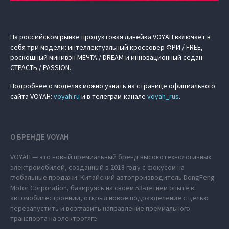
На российском рынке продуктовая линейка VOYAH включает в
себя три модели: интеллектуальный кроссовер ФРИ / FREE,
роскошный минивэн МЕЧТА / DREAM и инновационный седан
СТРАСТЬ / PASSION.
Подробнее о моделях можно узнать на странице официального
сайта VOYAH:
voyah.ru
и в телеграм-канале
voyah_rus
.
О БРЕНДЕ VOYAH
VOYAH — это новый премиальный бренд высокотехнологичных
электромобилей, созданный в 2018 году с фокусом на
глобальные продажи. Китайский автопроизводитель DongFeng
Motor Corporation, базируясь на своем 53-летнем опыте в
автомобилестроении, открыл новое подразделение с целью
перезапустить и возглавить направление премиального
транспорта на электротяге.