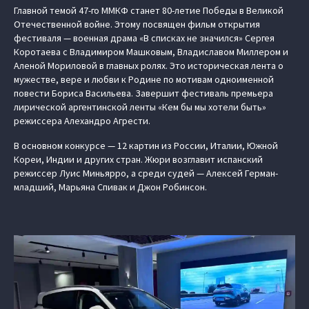
Главной темой 47-го ММКФ станет 80-летие Победы в Великой
Отечественной войне. Этому посвящен фильм открытия
фестиваля — военная драма «В списках не значился» Сергея
Коротаева с Владимиром Машковым, Владиславом Миллером и
Аленой Мориловой в главных ролях. Это историческая лента о
мужестве, вере и любви к Родине по мотивам одноименной
повести Бориса Васильева. Завершит фестиваль премьера
лирической аргентинской ленты «Кем бы мы хотели быть»
режиссера Алехандро Агрести.
В основном конкурсе — 12 картин из России, Италии, Южной
Кореи, Индии и других стран. Жюри возглавит испанский
режиссер Луис Миньярро, а среди судей — Алексей Герман-
младший, Марьяна Спивак и Джон Робинсон.