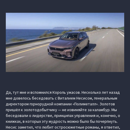
Да, тут мне и вспомнился Король ужасов. Несколько лет назад
мне довелось беседовать с Виталием Несисом, генеральным
директором горнорудной компании «Полиметалл». Золотов
пришёл к золотодобытчику — не извиняйте за каламбур. Мы
беседовали о лидерстве, принципах управления и, конечно, о
книжках, в которых эту мудрость можно было бы почерпнуть.
Несис заметил, что любит остросюжетные романы, я ответил,