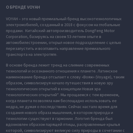
О БРЕНДЕ VOYAH
VOYAH – это новый премиальный бренд высокотехнологичных
электромобилей, созданный в 2018 с фокусом на глобальные
продажи. Китайский автопроизводитель DongFeng Motor
Corporation, базируясь на своем 53-летнем опыте в
автомобилестроении, открыл новое подразделение с целью
перезапустить и возглавить направление премиального
транспорта на электротяге.
В основе бренда лежит тренд на слияние современных
технологий и осознанного отношения к планете. Латинское
наименование бренда отсылает к слову «Вояж» (Voyage), таким
образом, символизируя начало путешествия в новую эру
технологических открытий в концепции Новая эра
технологических открытий*. Мы прощаемся с тем временем,
когда планета позволяла нам беспощадно использовать ее
недра, не думая о последствиях. Сейчас настало время для
создания нового образа мышления, в котором природа и
технологии существуют в гармонии. Логотип бренда был
вдохновлен образом парящей птицы, расправленные крылья
которой, символизируют великую силу природы в сочетании с