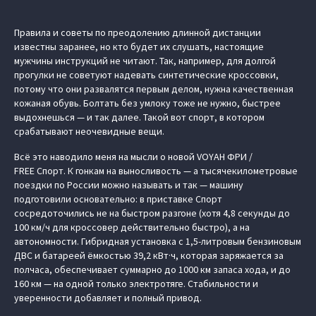
Правила и советы по преодолению длинной дистанции
известны заранее, но кто будет их слушать, настоящие
мужчины инструкций не читают. Так, например, для долгой
прогулки не советуют надевать синтетические кроссовки,
потому что они развалятся первым делом, нужна качественная
кожаная обувь. Болтать без умлоку тоже не нужно, быстрее
выдохнешься — и так далее. Такой вот спорт, в котором
срабатывают неочевидные вещи.
Всё это наводило меня на мысли о новой VOYAH ФРИ /
FREE Спорт. К гонкам на выносливость — а тысячекилометровые
поездки по России можно называть и так — машину
подготовили основательно: в приставке Спорт
сосредоточились не на быстром разгоне (хотя 4,8 секунды до
100 км/ч для кроссовер действительно быстро), а на
автономности. Гибридная установка с 1,5-литровым бензиновым
ДВС и батареей ёмкостью 39,2 кВт·ч, которая заряжается за
полчаса, обеспечивает суммарно до 1000 км запаса хода, и до
160 км — на одной только электротяге. Стабильности и
уверенности добавляет и полный привод.