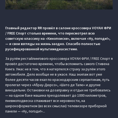
Главный редактор RR провёл в салоне кроссовера VOYAH ФРИ
/ FREE Спорт столько времени, что пересмотрел всю
советскую классику на «Кинопоиске», включая «Ну, погоди!»,
— и свои взгляды на жизнь заодно. Спасибо полностью
русифицированной мультимедиасистеме.
За рулём рестайлингового кроссовера VOYAH ФРИ / FREE Спорт я
провёл достаточно времени, чтобы вспомнить самого Стивена
Кинга. Ужас не в том, что я натерпелся страху за рулём этого
автомобиля. Дело вообще не в ужасе. Наш экипаж вот уже
более десяти часов ехал по краснодарским серпантинам, путь
пролегал через «Абрау-Дюрсо», «Шато де Талю» и другие
винодельни. Остановки на дозаправку и отдых не требовались
— на одном баке машина преодолевает до 1000 километров,
пневмоподвеска сглаживает все неровности, на
широкоформатном (во всех смыслах) телевизоре приборной
панели — «Ну, погоди!»...