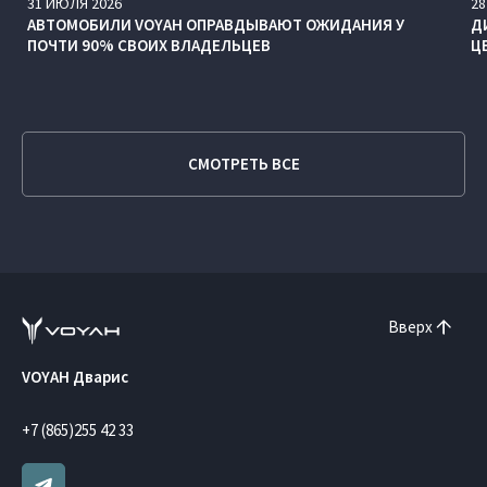
31
ИЮЛЯ
2026
28
АВТОМОБИЛИ VOYAH ОПРАВДЫВАЮТ ОЖИДАНИЯ У
Д
ПОЧТИ 90% СВОИХ ВЛАДЕЛЬЦЕВ
Ц
СМОТРЕТЬ ВСЕ
Вверх
VOYAH Дварис
+7 (865)255 42 33