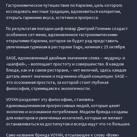
Гастрономическое путешествие по Карелии, цель которого
исследовать местные традиции, вдохновиться колоритом,
открыть гармонию вкуса, эстетики и прогресса.
По результатам поездки шеф-повар Дмитрий Голенин создаст
особенное сет-меню, вдохновленное гастрономическими
открытиями Карелии, которое он будет рад представить
увлеченным гурманам в ресторане Sage, начиная с 15 октября.
SAGE, вдохновленный двойным значением слова – «мудрец» и
«шалфей», – воплощает простоту и совершенство. В каждом
блюде, как и в самом ресторане, – нет мелочей, здесь каждая
деталь имеет значение и подчинена общей концепции. SAGE –
это осознанная простота, за которой стоит глубокая
философия, стремящаяся к экологичности.
VOYAH разделяет эту философию, становясь
единомышленником прогрессивных людей, которые ценят
экологию и осознанное потребление. Модели бренда созданы
для новаторов и увлечённых искателей, которые не желают
останавливаться на достигнутом и всегда ищут что-то большее.
Само название бренда VOYAH, отсылающее к слову «Вояж»