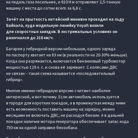
на педаль газа посильнее, и 610 Н·м отправляют 2,5-тонную
машину с места до сотни всего за 6,6 с.
Зачёт на прыткость китайский минивэн проходил на льду
Байкала, куда модельную линейку Voyah возили
для скоростных заездов. В экстремальных условиях он
разогнался до 218 км/ч.
Батарея у гибридной версии небольшая, одного заряда
по паспорту хватает на 83 км (в реальности на 20-30% меньше).
Когда она разряжается, включается бензиновый турбомотор
мощностью 129 л. с. и снова её заряжает. С колёсами ДВС
не связан – такая схема называется «последовательный
гибрид».
Многие именно гибридную версию считают наиболее
интересной, и вот почему. Если автомобиль используется
в городе для коротких поездок, а в промежутках между ними
есть возможность поставить машину на зарядку, можно
месяцами не включать ДВС, не расходуя бензин. А в дальней
поездке наличие мотора-генератора обеспечивает запас хода
750 км на одной заправке бензобака.