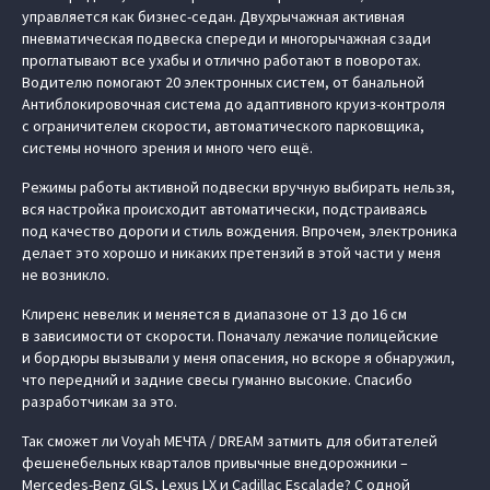
управляется как бизнес-седан. Двухрычажная активная
пневматическая подвеска спереди и многорычажная сзади
проглатывают все ухабы и отлично работают в поворотах.
Водителю помогают 20 электронных систем, от банальной
Антиблокировочная система до адаптивного круиз-контроля
с ограничителем скорости, автоматического парковщика,
системы ночного зрения и много чего ещё.
Режимы работы активной подвески вручную выбирать нельзя,
вся настройка происходит автоматически, подстраиваясь
под качество дороги и стиль вождения. Впрочем, электроника
делает это хорошо и никаких претензий в этой части у меня
не возникло.
Клиренс невелик и меняется в диапазоне от 13 до 16 см
в зависимости от скорости. Поначалу лежачие полицейские
и бордюры вызывали у меня опасения, но вскоре я обнаружил,
что передний и задние свесы гуманно высокие. Спасибо
разработчикам за это.
Так сможет ли Voyah МЕЧТА / DREAM затмить для обитателей
фешенебельных кварталов привычные внедорожники –
Mercedes-Benz GLS, Lexus LX и Cadillac Escalade? С одной