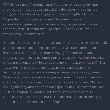
VOYAH – это новый премиальный бренд высокотехнологичных
электромобилей, созданный в 2018 с фокусом на глобальные
продажи. Китайский автопроизводитель DongFeng Motor
Corporation, базируясь на своем 53-летнем опыте в
автомобилестроении, открыл новое подразделение с целью
перезапустить и возглавить направление премиального
транспорта на электротяге.
В основе бренда лежит тренд на слияние современных технологий
и осознанного отношения к планете. Латинское наименование
бренда отсылает к слову «Вояж» (Voyage), таким образом,
символизируя начало путешествия в новую эру технологических
открытий в концепции Новая эра технологических открытий*. Мы
прощаемся с тем временем, когда планета позволяла нам
беспощадно использовать ее недра, не думая о последствиях.
Сейчас настало время для создания нового образа мышления, в
котором природа и технологии существуют в гармонии. Логотип
бренда был вдохновлен образом парящей птицы, расправленные
крылья которой, символизируют великую силу природы в
сочетании с инновационными технологиями, призванными задать
новое измерение жизни в мире будущего.