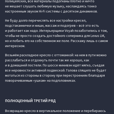
полицейских, все материалы подогнаны плотно и ничто
не мешает слушать любимую музыку, наслаждаясь тонко
настроенным звуком Hi-Fi системы с десятком динамиков.
Не буду долго перечислять все настройки кресел,
подстаканнички и ниши, массаж и подогрев – всё это есть
и работает как надо. Интерьерщики Voyah позаботились о том,
чтобы не просто создать достойного соперника для Lexus LM,
но и побить его на собственном же поле. Расскажу лишь о самом
интересном.
Возьмём раскладное кресло с оттоманкой: на нем в пути можно
расслабиться и отдохнуть почти так же хорошо, как
и в домашней постели. По шоссе минивэн идёт мягко, съедая
все неровности активной подвеской. Голова спящего не будет
мотаться из стороны в сторону при перестроениях благодаря
поворачиваемым «ушкам» на подголовниках.
ПОЛНОЦЕННЫЙ ТРЕТИЙ РЯД
Возвращаю кресло в вертикальное положение и перебираюсь