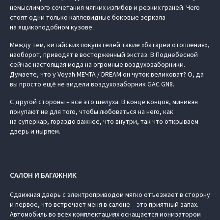
немыслимого сочетания мягких изгибов и резких граней. Чего
стоят одни только каплевидные боковые зеркала
на ящикоподобном кузове.
Между тем, китайских покупателей такие «батареи отопления»,
наоборот, приводят в восторженный экстаз. В Поднебесной
сейчас настоящая мода на огромные воздухозаборники.
Думаете, что у Voyah МЕЧТА / DREAM он чуток великоват? О, да
вы просто ещё не видели воздухозаборник GAC GN8.
С другой стороны – всё это шелуха. В конце концов, минивэн
покупают не для того, чтобы любоваться на него, как
на суперкар, гораздо важнее, что внутри, так что открываем
дверь и ныряем.
САЛОН И БАГАЖНИК
Сдвижная дверь с электроприводом мягко отъезжает в сторону
и первое, что встречает меня в салоне – это приятный запах.
Автомобиль во всех комплектациях оснащается ионизатором