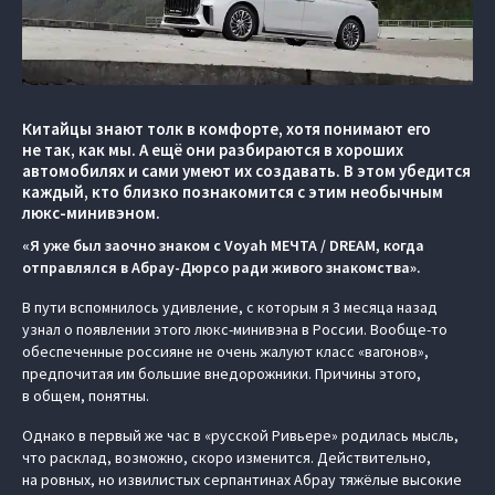
Китайцы знают толк в комфорте, хотя понимают его
не так, как мы. А ещё они разбираются в хороших
автомобилях и сами умеют их создавать. В этом убедится
каждый, кто близко познакомится с этим необычным
люкс-минивэном.
«Я уже был заочно знаком с Voyah МЕЧТА / DREAM, когда
отправлялся в Абрау-Дюрсо ради живого знакомства».
В пути вспомнилось удивление, с которым я 3 месяца назад
узнал о появлении этого люкс-минивэна в России. Вообще-то
обеспеченные россияне не очень жалуют класс «вагонов»,
предпочитая им большие внедорожники. Причины этого,
в общем, понятны.
Однако в первый же час в «русской Ривьере» родилась мысль,
что расклад, возможно, скоро изменится. Действительно,
на ровных, но извилистых серпантинах Абрау тяжёлые высокие