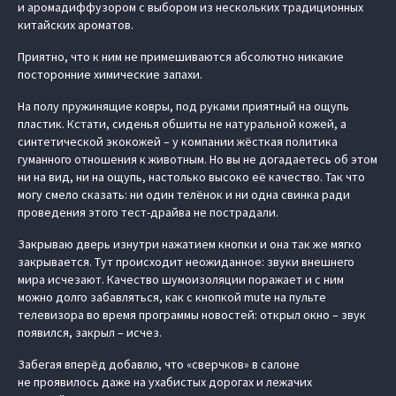
и аромадиффузором с выбором из нескольких традиционных
китайских ароматов.
Приятно, что к ним не примешиваются абсолютно никакие
посторонние химические запахи.
На полу пружинящие ковры, под руками приятный на ощупь
пластик. Кстати, сиденья обшиты не натуральной кожей, а
синтетической экокожей – у компании жёсткая политика
гуманного отношения к животным. Но вы не догадаетесь об этом
ни на вид, ни на ощупь, настолько высоко её качество. Так что
могу смело сказать: ни один телёнок и ни одна свинка ради
проведения этого тест-драйва не пострадали.
Закрываю дверь изнутри нажатием кнопки и она так же мягко
закрывается. Тут происходит неожиданное: звуки внешнего
мира исчезают. Качество шумоизоляции поражает и с ним
можно долго забавляться, как с кнопкой mute на пульте
телевизора во время программы новостей: открыл окно – звук
появился, закрыл – исчез.
Забегая вперёд добавлю, что «сверчков» в салоне
не проявилось даже на ухабистых дорогах и лежачих