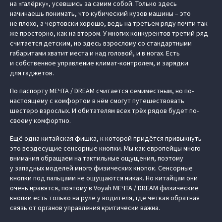
на «галёрку», усевшись за самим собой. Только здесь
начинаешь понимать, что кубический кузов машины – это
не плохо, а чертовски хорошо, ведь на третьем ряду почти так
же просторно, как на втором. У многих конкурентов третий ряд
считается детским, но здесь взрослому со стандартными
габаритами хватит места и над головой, и в ногах. Есть
и собственное управление климат-контролем, и зарядки
для гаджетов.
По паспорту МЕЧТА / DREAM считается семиместным, но по-
настоящему с комфортом в нём смогут путешествовать
шестеро взрослых. И обитателям всех трёх рядов будет по-
своему комфортно.
Ещё одна китайская фишка, к которой придётся привыкнуть –
это вездесущие сенсорные кнопки. Мы как европейцы много
внимания обращаем на тактильные ощущения, поэтому
у западных моделей много физических кнопок. Сенсорные
кнопки под пальцами не ощущаются никак. Но китайцам они
очень нравятся, поэтому в Voyah МЕЧТА / DREAM физические
кнопки есть только на руле у водителя, где чёткая обратная
связь от органов управления критически важна.