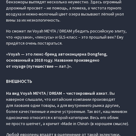
бензожоры выглядят несколько неуместно. Здесь огромный
дорожный просвет – не помощь, а помеха, а чистота горного
воздуха и нежно-молочный цвет озера вызывают лёгкий укол
вины за их неэкологичность.
Но сможет ли Voyah МЕЧТА / DREAM убедить российскую элиту,
что «крузаки», «лексусы» и GLS-класс – это прошлый век? Ему
придётся очень постараться.
«Voyah — это люкс-бренд автоконцерна Dongfeng,
основанный в 2018 году. Название произведено
от voyage (путешествие — лат.)».
ВНЕШНОСТЬ
На вид Voyah МЕЧТА / DREAM – чистокровный азиат.
Вы
наверное слышали, что китайские компании производят
для лаоваев одни товары, а для внутреннего рынка другие,
более качественные и иначе устроенные. Так вот, наш минивэн
однозначно относится к второй категории. Весь его облик
не просто шепчет, а кричит «Made in China!» (в хорошем смысле).
Любой европеец впадёт в оцепенение от такой эклектики,