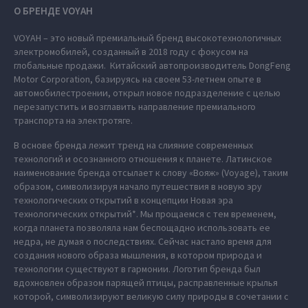
О БРЕНДЕ VOYAH
VOYAH – это новый премиальный бренд высокотехнологичных
электромобилей, созданный в 2018 году с фокусом на
глобальные продажи. Китайский автопроизводитель DongFeng
Motor Corporation, базируясь на своем 53-летнем опыте в
автомобилестроении, открыл новое подразделение с целью
перезапустить и возглавить направление премиального
транспорта на электротяге.
В основе бренда лежит тренд на слияние современных
технологий и осознанного отношения к планете. Латинское
наименование бренда отсылает к слову «Вояж» (Voyage), таким
образом, символизируя начало путешествия в новую эру
технологических открытий в концепции Новая эра
технологических открытий*. Мы прощаемся с тем временем,
когда планета позволяла нам беспощадно использовать ее
недра, не думая о последствиях. Сейчас настало время для
создания нового образа мышления, в котором природа и
технологии существуют в гармонии. Логотип бренда был
вдохновлен образом парящей птицы, расправленные крылья
которой, символизируют великую силу природы в сочетании с