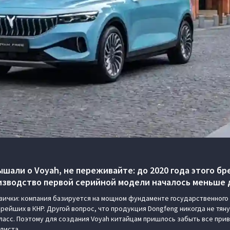
ышали о Voyah, не переживайте: до 2020 года этого бр
изводство первой серийной модели началось меньше д
овички: компания базируется на мощном фундаменте государственного
рейших в КНР. Другой вопрос, что продукция Dongfeng никогда не тянул
ласс. Поэтому для создания Voyah китайцам пришлось забыть все прив
 листа.