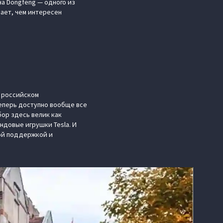
а Dongfeng — одного из
вает, чем интересен
а российском
теперь доступно вообще все
бор здесь велик как
ндовые игрушки Tesla. И
кой поддержкой и