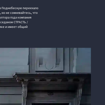
 в Поднебесную переехало
 но не сомневайтесь, что
олтора года компания
 седаном СТРАСТЬ /
нике и имеет общий