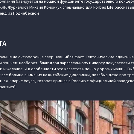
компания базируется на мощном фундаменте государственного концерн
КНР. Журналист Михаил Конончук специально для Forbes Life рассказы
енд из Поднебесной
ТА
ольше не оксюморон, а свершившийся факт. Тектонические сдвиги н
и при чем: наоборот, благодаря параллельному импорту покупателям 
и и желание. И в особенности это касается именно дорогих машин. Вы
 все больше внимания на китайские диковинки, позабыв даже про тре
ься к марке Voyah, которая пришла в Россию с официальной заводс
арантией.