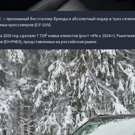
E
— признанный бестселлер бренда и абсолютный лидер в трех сегмента
пных кроссоверов (E/F-SUV).
2
а 2025 год сделали 7 729
новых клиентов (рост +6% к 2024 г.). Рыночна
 (EV+PHEV), представленных на российском рынке.