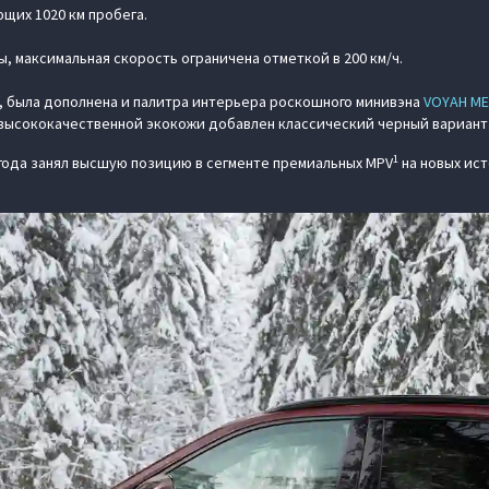
щих 1020 км пробега.
ды, максимальная скорость ограничена отметкой в 200 км/ч.
, была дополнена и палитра интерьера роскошного минивэна
VOYAH МЕ
высококачественной экокожи добавлен классический черный вариант
1
 года занял высшую позицию в сегменте премиальных MPV
на новых ист