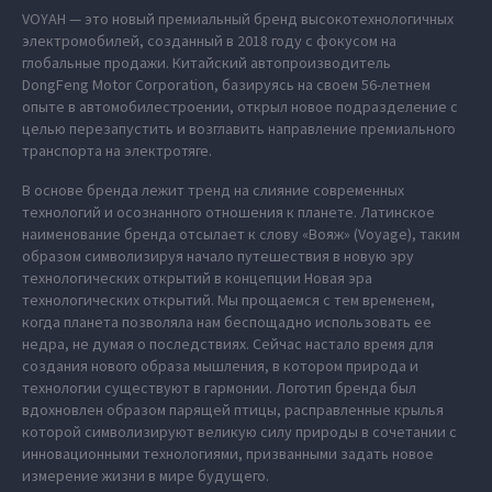
VOYAH — это новый премиальный бренд высокотехнологичных
электромобилей, созданный в 2018 году с фокусом на
глобальные продажи. Китайский автопроизводитель
DongFeng Motor Corporation, базируясь на своем 56-летнем
опыте в автомобилестроении, открыл новое подразделение с
целью перезапустить и возглавить направление премиального
транспорта на электротяге.
В основе бренда лежит тренд на слияние современных
технологий и осознанного отношения к планете. Латинское
наименование бренда отсылает к слову «Вояж» (Voyage), таким
образом символизируя начало путешествия в новую эру
технологических открытий в концепции Новая эра
технологических открытий. Мы прощаемся с тем временем,
когда планета позволяла нам беспощадно использовать ее
недра, не думая о последствиях. Сейчас настало время для
создания нового образа мышления, в котором природа и
технологии существуют в гармонии. Логотип бренда был
вдохновлен образом парящей птицы, расправленные крылья
которой символизируют великую силу природы в сочетании с
инновационными технологиями, призванными задать новое
измерение жизни в мире будущего.