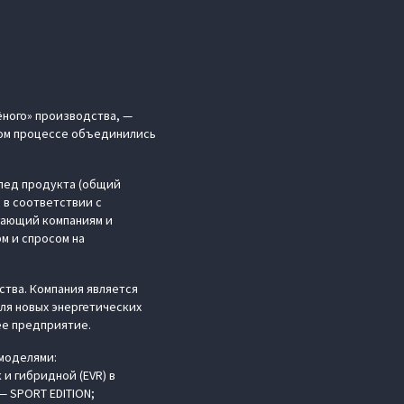
ёного» производства, —
ном процессе объединились
след продукта (общий
 в соответствии с
гающий компаниям и
м и спросом на
ства. Компания является
ля новых энергетических
ее предприятие.
моделями:
 и гибридной (EVR) в
— SPORT EDITION;