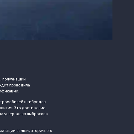
е, получившим
Аудит проводила
тификации.
ектромобилей и гибридов
звития. Это достижение
ка углеродных выбросов к
митации замши, вторичного