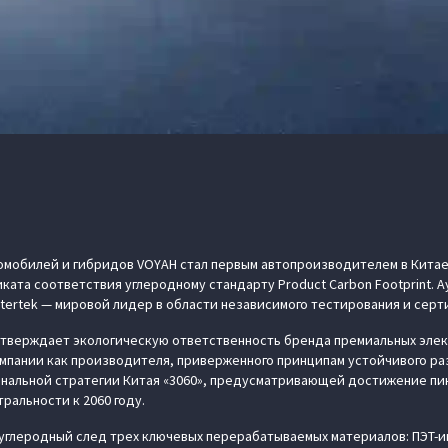
омобилей и гибридов VOYAH стал первым автопроизводителем в Кита
ата соответствия углеродному стандарту Product Carbon Footprint. 
tertek — мировой лидер в области независимого тестирования и сер
подтверждает экологическую ответственность бренда премиальных эл
омпании как производителя, приверженного принципам устойчивого ра
нальной стратегии Китая «3060», предусматривающей достижение пи
тральности к 2060 году.
углеродный след трех ключевых перерабатываемых материалов: ПЭТ-и