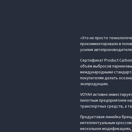
«Это не просто технологич
прокомментировали в голо
усилия автопроизводителя,
Сертификат Product Carbon
объём выбросов парниковых 
международными стандартам
покупателям делать осозна
экопродукцию.
VOYAH активно инвестирует
пилотным предприятием нац
транспортных средств, а 
Продуктовая линейка брен
интеллектуальным кроссовер
нескольких модификациях, 