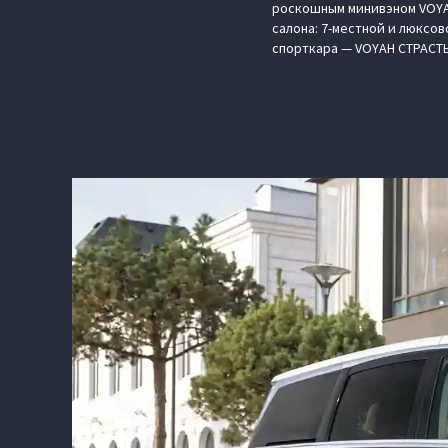
роскошным минивэном VOYA
салона: 7-местной и люксо
спорткара — VOYAH СТРАСТЬ