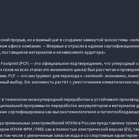
еский прорыв, но и важный шаг в создании замкнутой экосистемы «зел
вном офисе компании. — Впервые в отрасли в едином сертификацион
 поставщиков материалов и независимого аудитора».
 Footprint (PCF) — это официальное подтверждение, что углеродный 
газов на всех этапах его жизненного цикла) был рассчитан и проверен
и. PCF — это инструмент для перехода к «зелёной» экономике, помо
нный выбор. Его значимость растёт с ужесточением климатических нор
 в технологии низкоуглеродной переработки и устойчивого производ
иональной программы по переработке аккумуляторов и материалов д
также сертифицирована как высокотехнологичное и патентообладающ
да премиальных электромобилей VOYAH в России представлена тремя 
ом VOYAH ФРИ / FREE как в полностью электрической версии (EV), так
в том числе с увеличенным запасом хода и со спортивным характером 