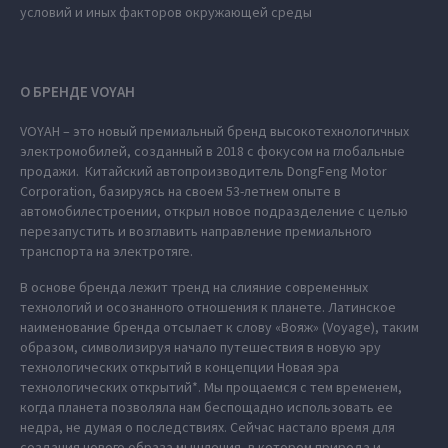
условий и иных факторов окружающей среды
О БРЕНДЕ VOYAH
VOYAH – это новый премиальный бренд высокотехнологичных
электромобилей, созданный в 2018 с фокусом на глобальные
продажи. Китайский автопроизводитель DongFeng Motor
Corporation, базируясь на своем 53-летнем опыте в
автомобилестроении, открыл новое подразделение с целью
перезапустить и возглавить направление премиального
транспорта на электротяге.
В основе бренда лежит тренд на слияние современных
технологий и осознанного отношения к планете. Латинское
наименование бренда отсылает к слову «Вояж» (Voyage), таким
образом, символизируя начало путешествия в новую эру
технологических открытий в концепции Новая эра
технологических открытий*. Мы прощаемся с тем временем,
когда планета позволяла нам беспощадно использовать ее
недра, не думая о последствиях. Сейчас настало время для
создания нового образа мышления, в котором природа и