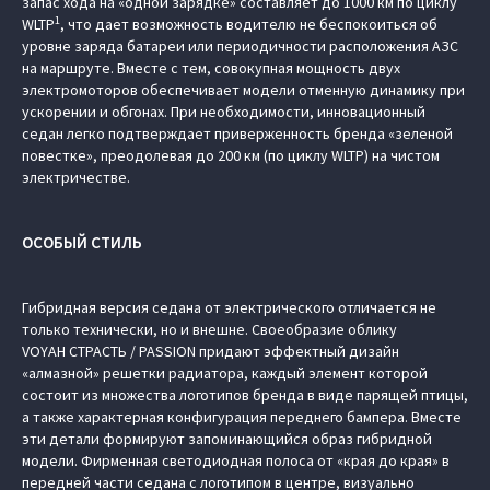
запас хода на «одной зарядке» составляет до 1000 км по циклу
1
WLTP
, что дает возможность водителю не беспокоиться об
уровне заряда батареи или периодичности расположения АЗС
на маршруте. Вместе с тем, совокупная мощность двух
электромоторов обеспечивает модели отменную динамику при
ускорении и обгонах. При необходимости, инновационный
седан легко подтверждает приверженность бренда «зеленой
повестке», преодолевая до 200 км (по циклу WLTP) на чистом
электричестве.
ОСОБЫЙ СТИЛЬ
Гибридная версия седана от электрического отличается не
только технически, но и внешне. Своеобразие облику
VOYAH СТРАСТЬ / PASSION придают эффектный дизайн
«алмазной» решетки радиатора, каждый элемент которой
состоит из множества логотипов бренда в виде парящей птицы,
а также характерная конфигурация переднего бампера. Вместе
эти детали формируют запоминающийся образ гибридной
модели. Фирменная светодиодная полоса от «края до края» в
передней части седана с логотипом в центре, визуально