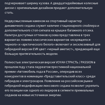
подчеркивает ширину кузова. А двадцатидюймовые колесные
диски с оригинальным дизайном придают дополнительную
стать.
Недвусмысленным намеком на спортивный характер
динамичного седана служит наличие стационарного спойлера и
дополнительного стоп-сигнала на крышке багажного отсека.
Палитра доступных оттенков кузова представлена в трех
вариантах: помимо классических вариантов «искрящегося
черного» и «арктического белого» включает и эксклюзивный для
гибридной версии EVR цвет «черный аметист», придающий еще
большую притягательность модели.
Полностью электрическая версия VOYAH СТРАСТЬ / PASSION в
прошлом году стала лауреатом престижной национальной
премии «Автомобиль года в России», опередив всех
конкурентов в номинации «Представительский класс» среди
гибридов и электрокаров. Появление на российском рынке
гибридной модификации люксового седана позволит укрепить
его позиции как одного из лидеров в сегменте премиальных
седанов на новых источниках энергии.