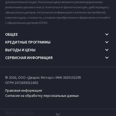
дополнительная опция. Указанные цены являются рекомендованными
розничными ценами и могут отличаться от фактических цен, действующих у
официальных дилеров. Актуальную информацию о наличии автомобилей,
комплектациях, стоимости, условиях приобретения и оформления уточняйте
у официальных дилеров VOYAH.
ОБЩЕЕ
КРЕДИТНЫЕ ПРОГРАММЫ
ВЫГОДЫ И ЦЕНЫ
СЕРВИСНАЯ ИНФОРМАЦИЯ
© 2026, ООО «Дварис Моторс» ИНН 2635102295
ОГРН 1072635011602
Правовая информация
Согласие на обработку персональных данных
Работает на технологиях