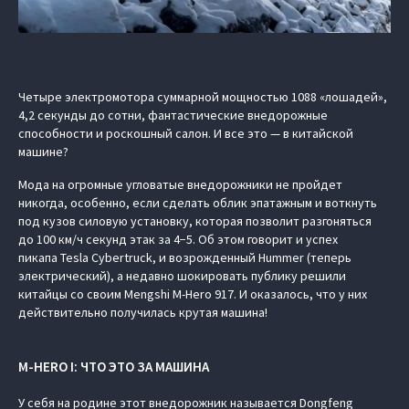
Четыре электромотора суммарной мощностью 1088 «лошадей»,
4,2 секунды до сотни, фантастические внедорожные
способности и роскошный салон. И все это — в китайской
машине?
Мода на огромные угловатые внедорожники не пройдет
никогда, особенно, если сделать облик эпатажным и воткнуть
под кузов силовую установку, которая позволит разгоняться
до 100 км/ч секунд этак за 4−5. Об этом говорит и успех
пикапа Tesla Cybertruck, и возрожденный Hummer (теперь
электрический), а недавно шокировать публику решили
китайцы со своим Mengshi M-Hero 917. И оказалось, что у них
действительно получилась крутая машина!
M-HERO I: ЧТО ЭТО ЗА МАШИНА
У себя на родине этот внедорожник называется Dongfeng