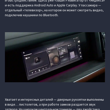
и быстродействием: здесь уже «зашит» навигатор от «Яндекса»
и есть поддержка Android Auto и Apple Carplay. У пассажира —
отдельный «телевизор», на котором он может смотреть видео,
подключив наушники по Bluetooth.
Хватает и интересных деталей — дверные рукоятки выполнены
в виде… пистолетов, а при работе замков раздается звук
затвора. На широком центральном тоннеле — два джойстика,