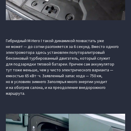
Гибридный M-Hero I такой динамикой похвастать уже
не может — до сотни разгоняется за 6 секунд. Вместо одного
электромотора здесь установлен полуторалитровый
бензиновый турбированный двигатель, который служит
для подзарядки тяговой батареи. Причем сам аккумулятор
тут тоже меньше, чем у чисто электрического варианта —
емкостью 65 кВт∙ч. Заявленный запас хода — 750 км,
но в условиях зимнего Заполярья много энергии уходит
и на обогрев салона, и на преодоление внедорожного
маршрута.