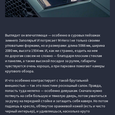
Выглядит он впечатляюще — особенно в суровых пейзажах
зимнего Заполярья! И потрясает M-Hero I не только своими
угловатыми формами, но и размерами: длина 5066 мм, ширина
2080 мм, высота 1934 мм. И, как ни странно, ездить на нем
по дорогам совсем не сложно — благодаря плоским стеклам
и панелям, а также высокой посадке за рулем, габариты
чувствуются очень хорошо, а при парковке помогают камеры
кругового обзора.
И что особенно контрастирует с такой брутальной
внешностью — так это поистине роскошный салон. Правда,
попасть туда нелегко — особенно девушкам. Сначала нужно
потянуть на себя большую и тяжелую дверь, потом ухватиться
за ручку на передней стойке и затащить себя наверх. Но потом
падаешь в кресло, обтянутое оранжевой кожей (есть и чисто
черный интерьер), и удивляешься, насколько круто