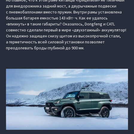
Но главное, что к этой раме китайцы «прицепили» не типичный
для внедорожника задний мост, а двурычажные подвески
с пневмобаллонами вместо пружин. Внутри рамы установлена
большая батарея емкостью 143 кВт∙ч. Как ее удалось
«впихнуть» в такие габариты? Оказалось, Dongfeng и CATL
совместно сделали первый в мире «двухэтажный» аккумулятор!
Он надежно защищен снизу щитом из высокопрочной стали,
а герметичность всей силовой установки позволяет
преодолевать броды глубиной до 900 мм.