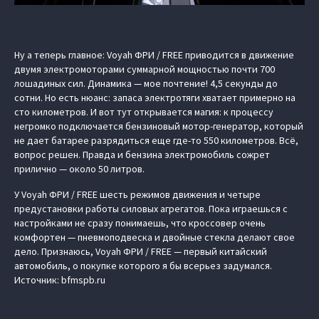
Ну а теперь главное: Voyah ФРИ / FREE приводится в движение
двумя электромоторами суммарной мощностью почти 700
лошадиных сил. Динамика — мое почтение! 4,5 секунды до
сотни. Но есть нюанс: запаса электротяги хватает примерно на
сто километров. И вот тут открывается магия: к процессу
негромко подключается бензиновый мотор-генератор, который
не дает батарее разрядиться еще где-то 550 километров. Всё,
вопрос решен. Правда и бензина электромобиль сожрет
прилично — около 50 литров.
У Voyah ФРИ / FREE шесть режимов движения и четыре
предустановки работы силовых агрегатов. Пока играешься с
настройками не сразу понимаешь, что кроссовер очень
комфортен — пневмоподвеска и двойные стекла делают свое
дело. Признаюсь, Voyah ФРИ / FREE — первый китайский
автомобиль, о покупке которого я бы всерьез задумался.
Источник: bfmspb.ru