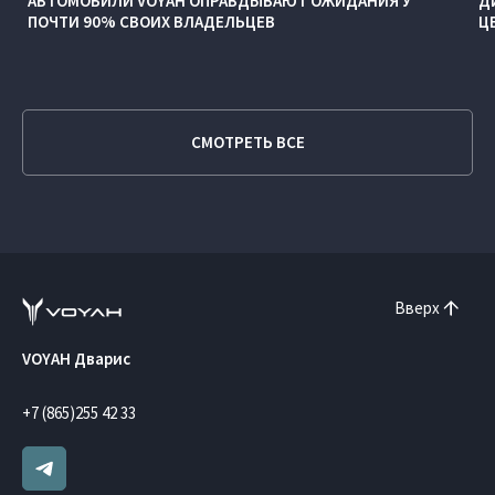
АВТОМОБИЛИ VOYAH ОПРАВДЫВАЮТ ОЖИДАНИЯ У
Д
ПОЧТИ 90% СВОИХ ВЛАДЕЛЬЦЕВ
Ц
СМОТРЕТЬ ВСЕ
Вверх
VOYAH Дварис
+7 (865)255 42 33