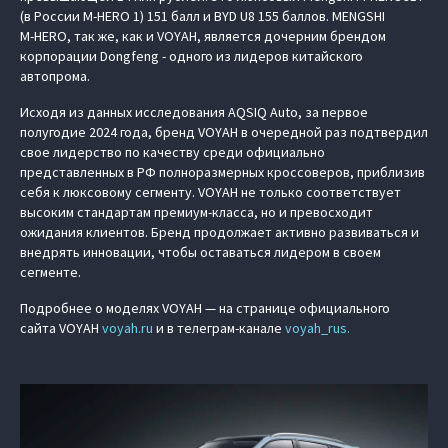
(в России M‑HERO 1) 151 балл и BYD U8 155 баллов. MENGSHI
M‑HERO, так же, как и VOYAH, является дочерним брендом
корпорации Dongfeng - одного из лидеров китайского
автопрома.
Исходя из данных исследования AQSIQ Auto, за первое
полугодие 2024 года, бренд VOYAH в очередной раз подтвердил
свое лидерство по качеству среди официально
представленных в РФ полноразмерных кроссоверов, приблизив
себя к люксовому сегменту. VOYAH не только соответствует
высоким стандартам премиум-класса, но и превосходит
ожидания клиентов. Бренд продолжает активно развиваться и
внедрять инновации, чтобы оставаться лидером в своем
сегменте.
Подробнее о моделях VOYAH — на странице официального
сайта VOYAH
voyah.ru
и в телеграм-канале
voyah_rus.