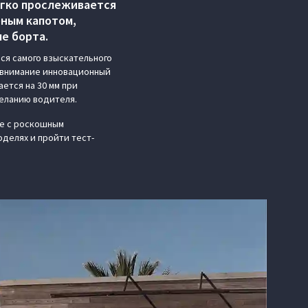
егко прослеживается
еным капотом,
е борта.
ся самого взыскательного
т внимание инновационный
ется на 30 мм при
еланию водителя.
же с роскошным
делях и пройти тест-