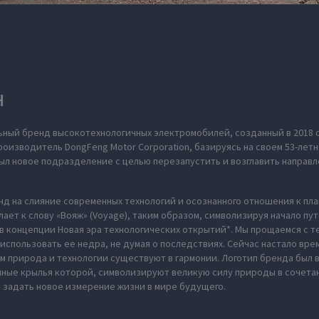
H
ьный бренд высокотехнологичных электромобилей, созданный в 2018 
оизводитель DongFeng Motor Corporation, базируясь на своем 53-летн
л новое подразделение с целью перезапустить и возглавить направл
нд на слияние современных технологий и осознанного отношения к пл
ает к слову «Вояж» (Voyage), таким образом, символизируя начало пу
в концепции Новая эра технологических открытий*. Мы прощаемся с те
использовать ее недра, не думая о последствиях. Сейчас настало вре
м природа и технологии существуют в гармонии. Логотип бренда был
нные крылья которой, символизируют великую силу природы в сочета
 задать новое измерение жизни в мире будущего.