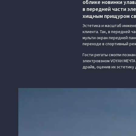
облике новинки улав
в передней части эл
хищным прищуром св
Эстетика и масштаб инжене
клиента. Так, в передней 
мульти-экран передней пане
переходе в спортивный реж
Гости регаты смогли позна
электровэном VOYAH МЕЧТА 
драйв, оценив их эстетику