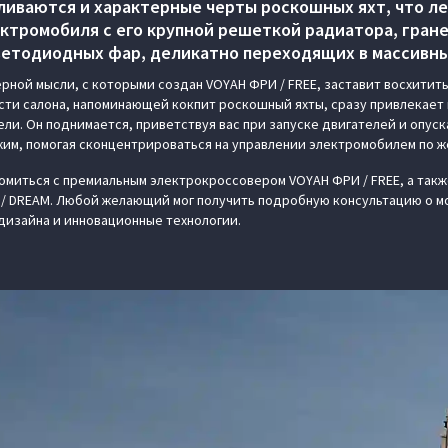
ливаются и характерные черты роскошных яхт, что л
ектромобиля с его крупной решеткой радиатора, гран
етодиодных фар, деликатно переходящих в массивны
рной мысли, с которыми создан VOYAH ФРИ / FREE, заставит восхитить
части салона, напоминающей кокпит роскошный яхты, сразу привлекае
ли. Он поднимается, приветствуя вас при запуске двигателей и опуска
им, помогая сконцентрироваться на управлении электромобилем по ж
комиться с премиальным электрокроссовером VOYAH ФРИ / FREE, а так
/ DREAM. Любой желающий мог получить подробную консультацию о мо
 дизайна и инновационные технологии.