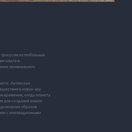
с фокусом на глобальные
ем опыте в
ение премиального
анете. Латинское
тешествия в новую эру
м временем, когда планета
мя для создания нового
 вдохновлен образом
нии с инновационными