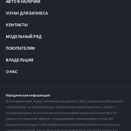
АВТО В НАЛИЧИИ
VOYAH ДЛЯ БИЗНЕСА
КОНТАКТЫ
МОДЕЛЬНЫЙ РЯД
ПОКУПАТЕЛЯМ
ВЛАДЕЛЬЦАМ
О НАС
Юридическая информация
Вся информация, представленная на данном сайте, включая изображения
автомобилей, их комплектации, технические характеристики, опции и
указанные цены, носит исключительно информационный характер и не
является публичной офертой, определяемой положениями статьи 437
Гражданского кодекса РФ. Изображения автомобилей могут отличаться от
серийных моделей, часть оборудования может быть доступна только как