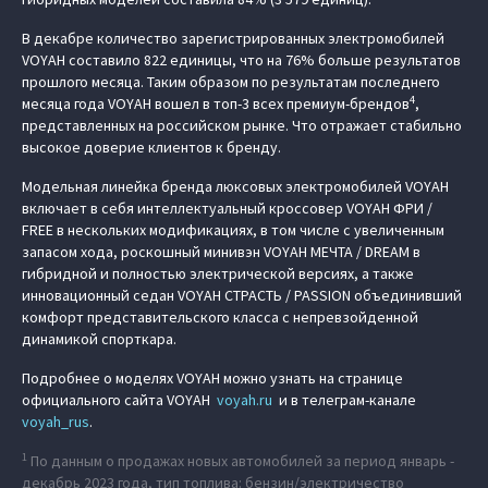
В декабре количество зарегистрированных электромобилей
VOYAH составило 822 единицы, что на 76% больше результатов
прошлого месяца. Таким образом по результатам последнего
4
месяца года VOYAH вошел в топ-3 всех премиум-брендов
,
представленных на российском рынке. Что отражает стабильно
высокое доверие клиентов к бренду.
Модельная линейка бренда люксовых электромобилей VOYAH
включает в себя интеллектуальный кроссовер VOYAH ФРИ /
FREE в нескольких модификациях, в том числе с увеличенным
запасом хода, роскошный минивэн VOYAH МЕЧТА / DREAM в
гибридной и полностью электрической версиях, а также
инновационный седан VOYAH СТРАСТЬ / PASSION объединивший
комфорт представительского класса с непревзойденной
динамикой спорткара.
Подробнее о моделях VOYAH можно узнать на странице
официального сайта VOYAH
voyah.ru
и в телеграм-канале
voyah_rus
.
1
По данным о продажах новых автомобилей за период январь -
декабрь 2023 года, тип топлива: бензин/электричество