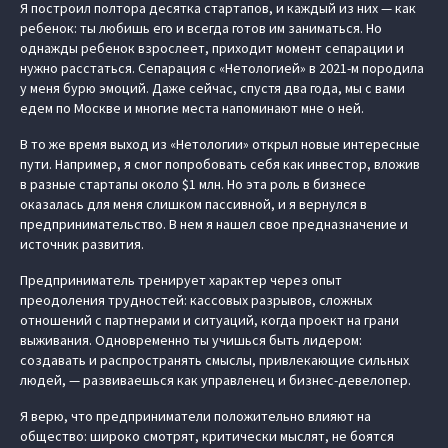
Я построил полтора десятка стартапов, и каждый из них — как
ребенок: ты любишь его и всегда готов им заниматься. Но
однажды ребенок взрослеет, приходит момент сепарации и
нужно расстаться. Сепарация с «Нетологией» в 2021-м породила
у меня бурю эмоций. Даже сейчас, спустя два года, мы с вами
едем по Москве и многие места напоминают мне о ней.
В то же время выход из «Нетологии» открыл новые интересные
пути. Например, я смог попробовать себя как инвестор, вложив
в разные стартапы около $1 млн. Но эта роль в бизнесе
оказалась для меня слишком пассивной, и я вернулся в
предпринимательство. В нем я нашел свое предназначение и
источник развития.
Предприниматель тренирует характер через опыт
преодоления трудностей: кассовых разрывов, сложных
отношений с партнерами и ситуаций, когда проект на грани
выживания. Одновременно ты учишься быть лидером:
создавать и распространять смыслы, привлекающие сильных
людей, — развиваешься как управленец и бизнес-девелопер.
Я верю, что предприниматели положительно влияют на
общество: широко смотрят, критически мыслят, не боятся