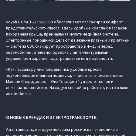
Voyah СТРАСТЬ / PASSION обеспечивает пассажирам комфорт
представительского класса: здесь удобные кресла с массажем,
панорамная крыша, премиальная мультимедийная система.
Электронные помощники делают движение плавным и приятным
— система CDC сканирует пространство в 4—15 м перед
автомобилем, а пневмоподвеска с интеллектуальным
управлением заранее подстраивается под неровности.
«Как пассажиру мне понравились удобные кресла,
звукоизоляция и мягкая подвеска, — делится впечатлениями
Максим Спиридонов. — Она “съедает” удары от кочек и
лежачих полицейских. На ходу я спокойно работаю, и это в плюс
автомобилю».
О НОВЫХ БРЕНДАХ И ЭЛЕКТРОТРАНСПОРТЕ.
Адаптивность, которую показала российская экономика в
последнее время, — это во многом заслуга предпринимателей.