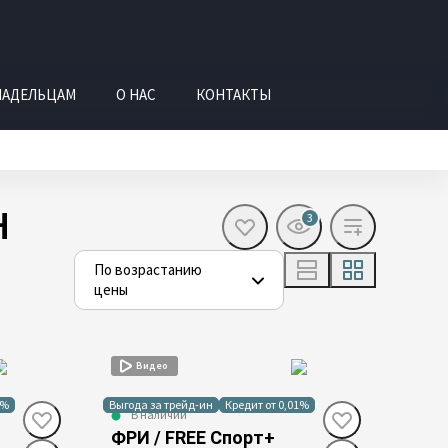
ЛАДЕЛЬЦАМ
О НАС
КОНТАКТЫ
H
3
По возрастанию
цены
Видео
1%
Выгода за трейд-ин
Кредит от 0,01%
В наличии
ФРИ / FREE Спорт+