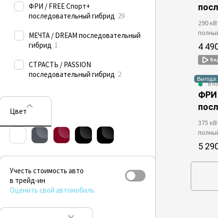
ФРИ / FREE Спорт+
пос
последовательный гибрид
29
290 кВ
полны
МЕЧТА / DREAM последовательный
гибрид
1
4 49
Ви
СТРАСТЬ / PASSION
последовательный гибрид
2
Выгода 
В н
ФРИ 
пос
Цвет
375 кВ
полны
5 29
Учесть стоимость авто
в трейд-ин
Оценить свой автомобиль