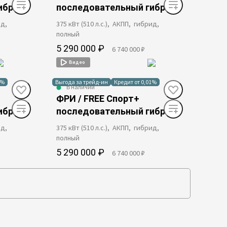
ибрид
последовательный гибрид
ид,
375 кВт (510 л.с.), АКПП, гибрид,
полный
5 290 000 ₽
6 740 000 ₽
Видео
1%
Выгода за трейд-ин
Кредит от 0,01%
В наличии
ФРИ / FREE Спорт+
ибрид
последовательный гибрид
ид,
375 кВт (510 л.с.), АКПП, гибрид,
полный
5 290 000 ₽
6 740 000 ₽