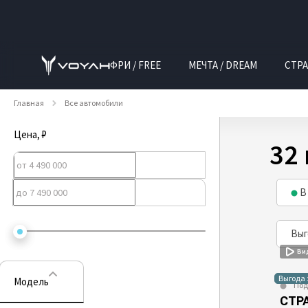
ФРИ / FREE
МЕЧТА / DREAM
СТРА
Главная
Все автомобили
Цена
, ₽
32
В
Выг
Ви
Выгода 
Модель
Под
СТРА