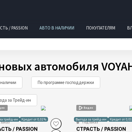
СТЬ / PASSION
АВТО В НАЛИЧИИ
ПОКУПАТЕЛЯМ
В
 новых автомобиля VOYA
 наличии
По программе господдержки
ода за Трейд-ин
део
Видео
за трейд-ин
Кредит от 0,01%
Выгода за трейд-ин
Кредит от 0,0
 заказ
Под заказ
СТЬ / PASSION
СТРАСТЬ / PASSION